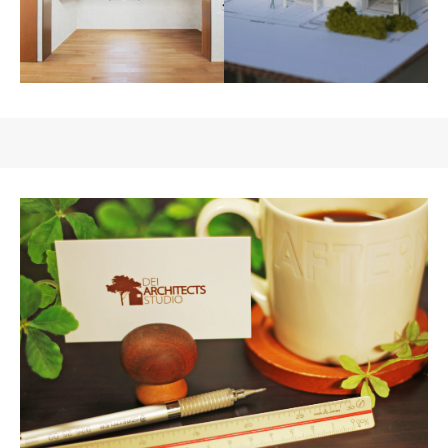
丘上のすまい
景観が良好な丘の上に計画さ
れた個人住宅です。 借景を各
所に取り入れた贅沢な空間を
目指しました。
コンクリートの３層住宅
緑の平屋
郊外の三角傾斜地に立つ、3階
陰と陽の性質を持ち、生活空
建てのコンクリート住宅で
間を明確に分ける平屋の住宅
す。狭小地且つ、平坦な部分
がない敷地でしたが、建物の
一部を地下に埋めることで、
申請上は2階建てとしていま
H様邸
す。比較的高台に位置してお
あえて庭を設けず、敷地いっ
り、眺望が良い方向へのみ開
ぱいに建物を計画。隣地との
口を設置し借景を取り入れま
距離も近くプライバシーを確
した。
保する必要がありました。平