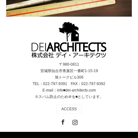
して設計した建物です。敷地
冨田マテックス株式会社
背後には風車群が建ち並び北
仙台工場
海道の広大さが垣間見れるロ
仙台市の工業団地に計画した
ケーションとなっています。
鉄骨3階建ての工場です。団地
建設機械のアタッチメントを
周辺は殺風景な箱状の建物ば
保管するための施設というこ
かりで閑散としていました。
とで、床荷重の確保が重要と
本計画で重要視したのは、こ
なり、一般の倉庫よりも詳細
の建物が今後将来にわたり団
に検討しています。
〒980-0811
地のランドマークとしてあり
宮城県仙台市青葉区一番町1-15-19
続けることであると考えまし
旭トークビル306
た。ここで働きたい、この建
TEL：022-797-9391 FAX：022-797-9392
物でこんな凄いモノを作って
E-mail：info■dei-architects.com
いた！そんな感動を建物で表
※スパム防止のため＠を■としています。
現するという事をテーマの軸
に据え、全体のデザインをま
ACCESS
とめています。
Facebook
Instagram